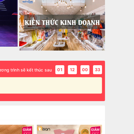
01
12
00
29
ơng trình sẽ kết thúc sau