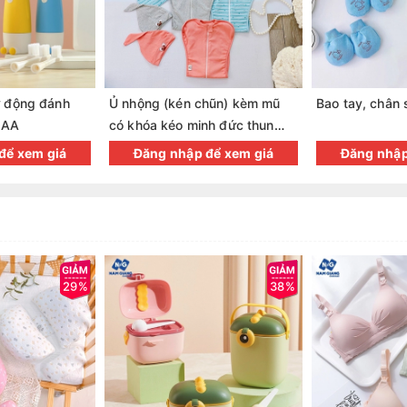
ự động đánh
Ủ nhộng (kén chũn) kèm mũ
Bao tay, chân s
 AA
có khóa kéo minh đức thun
lạnh
để xem giá
Đăng nhập để xem giá
Đăng nhập
29%
38%