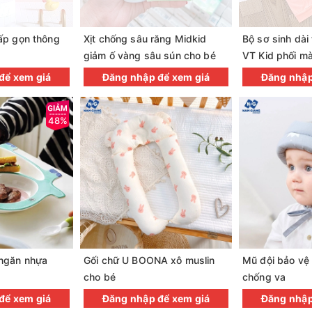
ấp gọn thông
Xịt chống sâu răng Midkid
Bộ sơ sinh dài 
giảm ố vàng sâu sún cho bé
VT Kid phối m
để xem giá
Đăng nhập để xem giá
Đăng nhập
48%
ngăn nhựa
Gối chữ U BOONA xô muslin
Mũ đội bảo vệ
cho bé
chống va
để xem giá
Đăng nhập để xem giá
Đăng nhập