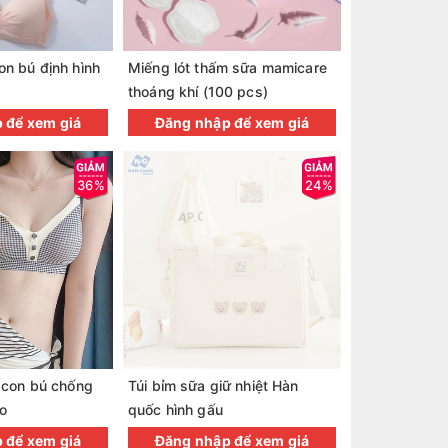
n bú định hình
Miếng lót thấm sữa mamicare
Túi trữ sữa Ki
thoáng khí (100 pcs)
 để xem giá
Đăng nhập để xem giá
Đăng nhậ
36%
24%
 con bú chống
Túi bỉm sữa giữ nhiệt Hàn
Tinh dầu trị r
o
quốc hình gấu
 để xem giá
Đăng nhập để xem giá
Đăng nhậ