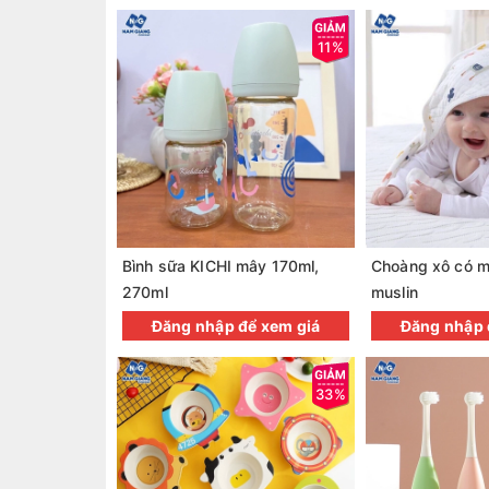
11%
Bình sữa KICHI mây 170ml,
Choàng xô có mũ
270ml
muslin
Đăng nhập để xem giá
Đăng nhập 
33%