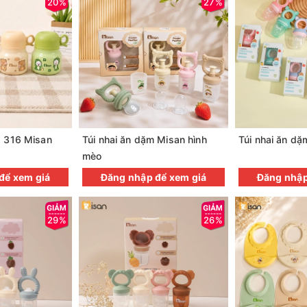
20%
27%
x 316 Misan
Túi nhai ăn dặm Misan hình
Túi nhai ăn dặ
mèo
để xem giá
Đăng nhập để xem giá
Đăng nhập
29%
26%