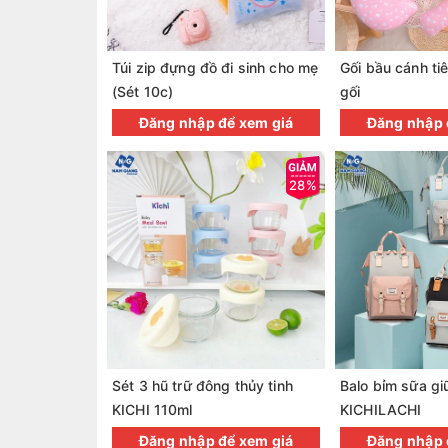
Túi zip đựng đồ đi sinh cho mẹ
Gối bầu cánh t
(Sét 10c)
gối
Đăng nhập để xem giá
Đăng nhập 
28%
Sét 3 hũ trữ đông thủy tinh
Balo bỉm sữa gi
KICHI 110ml
KICHILACHI
Đăng nhập để xem giá
Đăng nhập 