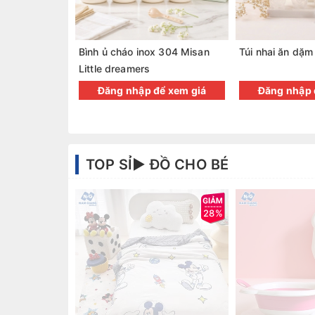
Bình ủ cháo inox 304 Misan
Túi nhai ăn dặm
Little dreamers
Đăng nhập để xem giá
Đăng nhập 
TOP SỈ► ĐỒ CHO BÉ
28%