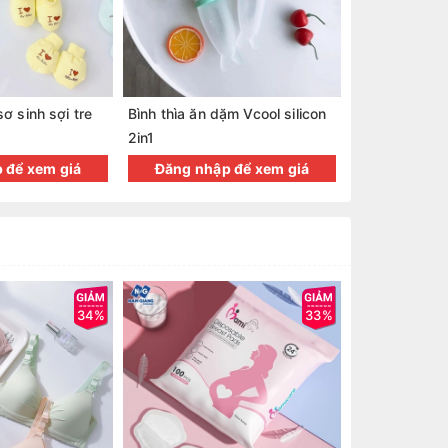
ơ sinh sợi tre
Bình thìa ăn dặm Vcool silicon
2in1
 để xem giá
Đăng nhập để xem giá
34%
33%