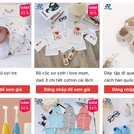
55%
16%
 sợi tre
Bộ cộc sơ sinh i love mum,
Dép tập đi qu
dad 3 chi tiết cotton cài lệch
cách hàn quốc
để xem giá
Đăng nhập để xem giá
Đăng nhập
50%
34%