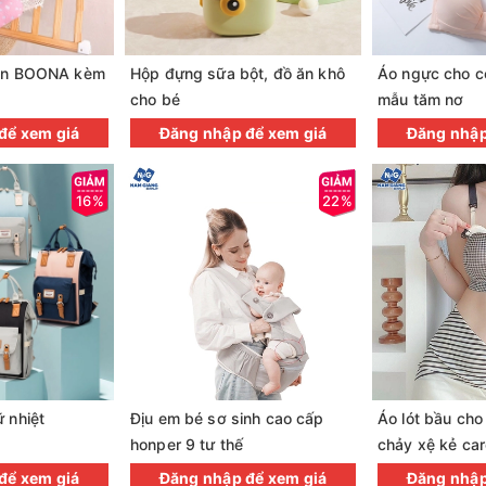
iên BOONA kèm
Hộp đựng sữa bột, đồ ăn khô
Áo ngực cho co
cho bé
mẫu tăm nơ
để xem giá
Đăng nhập để xem giá
Đăng nhập
16%
22%
ữ nhiệt
Địu em bé sơ sinh cao cấp
Áo lót bầu cho
honper 9 tư thế
chảy xệ kẻ car
để xem giá
Đăng nhập để xem giá
Đăng nhập