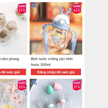
27%
42%
ai dán phong
Bình nước chống sặc hình
hươu 300ml
 để xem giá
Đăng nhập để xem giá
33%
27%