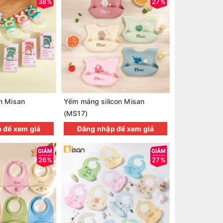
38%
27%
m Misan
Yếm máng silicon Misan
Yếm áo ăn dặ
(MS17)
ngắn
 để xem giá
Đăng nhập để xem giá
Đăng nhậ
26%
27%