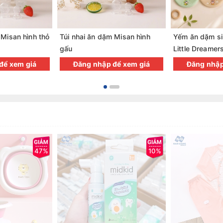
 Misan hình thỏ
Túi nhai ăn dặm Misan hình
Yếm ăn dặm si
gấu
Little Dreamer
để xem giá
Đăng nhập để xem giá
Đăng nhập
47%
10%