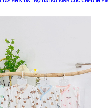
 TAY HN KIDS - BỘ DÀI SƠ SINH CÚC CHÉO IN HÌ