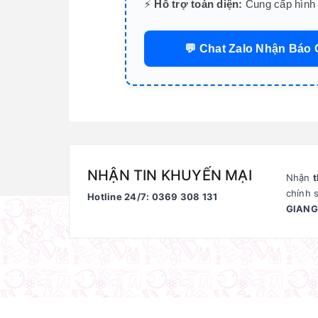
⚡
Hỗ trợ toàn diện:
Cung cấp hình ả
💬 Chat Zalo Nhận Báo 
NHẬN TIN KHUYẾN MẠI
Nhận
t
chính 
Hotline 24/7: 0369 308 131
GIANG