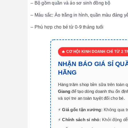
– Bộ gồm quần và áo sơ sinh đồng bộ
– Màu sắc: Áo trắng in hình, quần màu đáng y
– Phù hợp cho bé từ 0-9 tháng tuổi
🔥 CƠ HỘI KINH DOANH CHỈ TỪ 2 T
NHẬN BÁO GIÁ SỈ QU
HÃNG
Hàng trăm shop bỉm sữa trên toàn 
Giang
để tạo dòng doanh thu ổn định
và sợi tre an toàn tuyệt đối cho bé.
⚡
Giá gốc tận xưởng:
Không qua tru
⚡
Chính sách sỉ nhỏ:
Khởi động dễ 