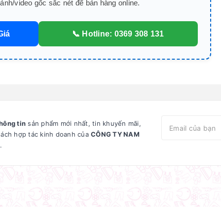
nh/video gốc sắc nét để bán hàng online.
Giá
📞 Hotline: 0369 308 131
hông tin
sản phẩm mới nhất, tin khuyến mãi,
sách hợp tác kinh doanh của
CÔNG TY NAM
.