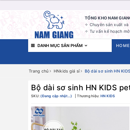
TỔNG KHO NAM GIANG
✧ Chuyên sản xuất và b
✧ Tư vấn kế hoạch mở 
DANH MỤC SẢN PHẨM
HOME
Trang chủ
HNkids giá sỉ
Bộ dài sơ sinh HN KIDS
Bộ dài sơ sinh HN KIDS pe
SKU:
(Đang cập nhật...)
Thương hiệu:
HN KIDS