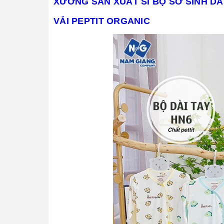
XƯỞNG SẢN XUẤT SỈ BỘ SƠ SINH DÀI
VẢI PEPTIT ORGANIC