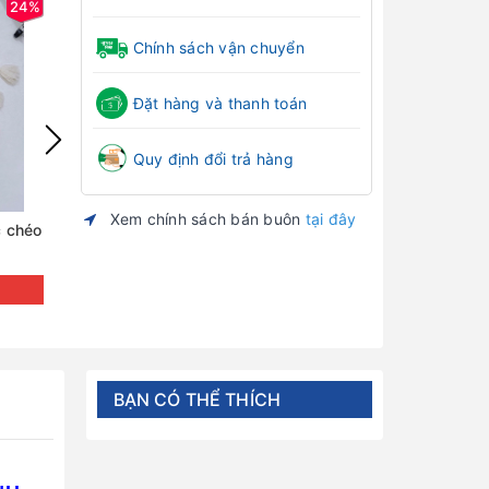
24%
22%
Chính sách vận chuyển
Đặt hàng và thanh toán
Quy định đổi trả hàng
Xem chính sách bán buôn
tại đây
c chéo
Bộ dài sơ sinh HN KIDS petit cúc chéo
Bộ dài sơ sinh 
họa tiết HN5
họa tiết HN3
Đăng nhập để xem giá
Đăng nh
BẠN CÓ THỂ THÍCH