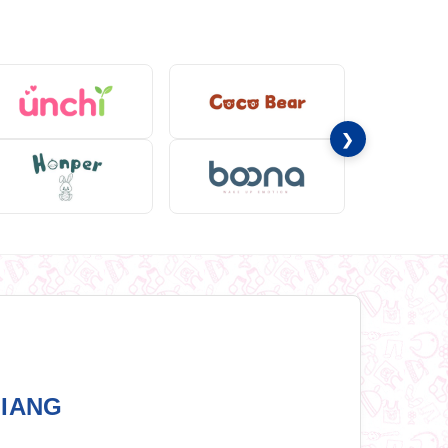
❯
GIANG