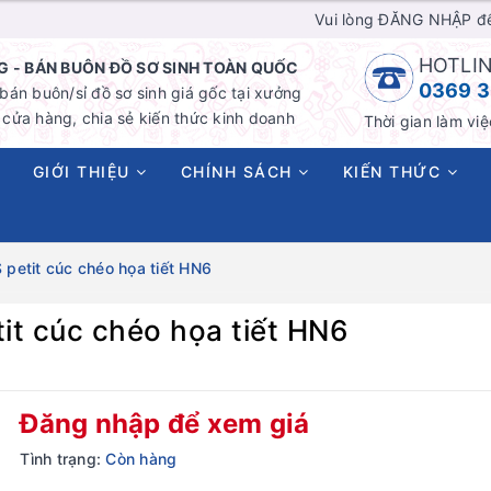
Vui lòng ĐĂNG NHẬP đ
HOTLIN
 - BÁN BUÔN ĐỒ SƠ SINH TOÀN QUỐC
0369 3
án buôn/sỉ đồ sơ sinh giá gốc tại xưởng
cửa hàng, chia sẻ kiến thức kinh doanh
Thời gian làm việ
GIỚI THIỆU
CHÍNH SÁCH
KIẾN THỨC
 petit cúc chéo họa tiết HN6
tit cúc chéo họa tiết HN6
Đăng nhập để xem giá
Tình trạng:
Còn hàng