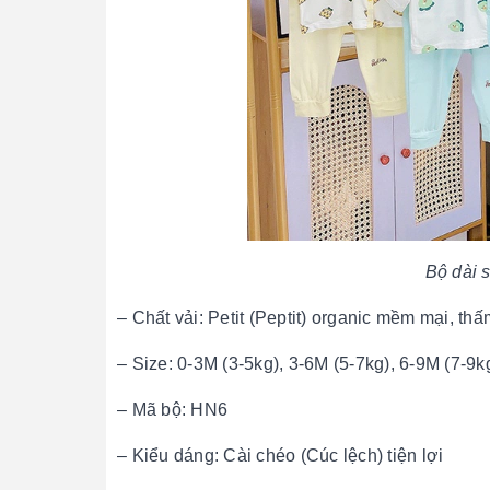
Bộ dài s
– Chất vải: Petit (Peptit) organic mềm mại, thấ
– Size: 0-3M (3-5kg), 3-6M (5-7kg), 6-9M (7-9k
– Mã bộ: HN6
– Kiểu dáng: Cài chéo (Cúc lệch) tiện lợi