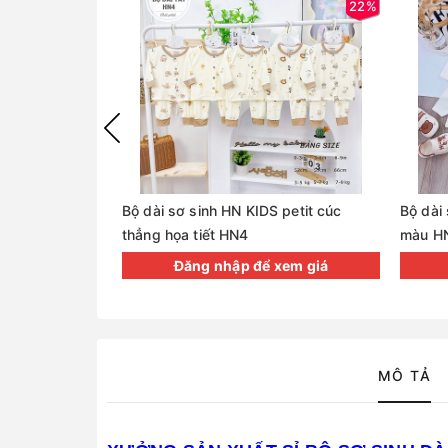
22%
Bộ dài sơ sinh HN KIDS petit cúc
Bộ dài
thẳng họa tiết HN4
màu H
Đăng nhập để xem giá
MÔ TẢ