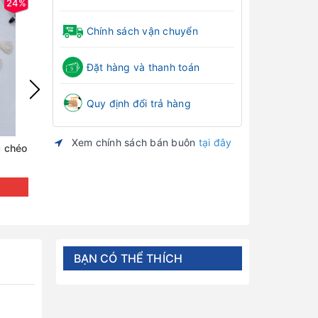
24%
24%
Chính sách vận chuyển
Đặt hàng và thanh toán
Quy định đổi trả hàng
Xem chính sách bán buôn
tại đây
c chéo
Bộ dài sơ sinh HN KIDS petit cúc chéo
Bộ dài sơ sinh 
họa tiết HN6
họa tiết HN5
Đăng nhập để xem giá
Đăng nh
BẠN CÓ THỂ THÍCH