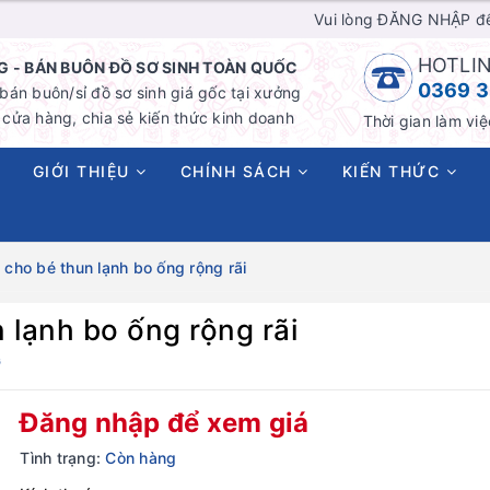
Vui lòng ĐĂNG NHẬP đ
HOTLIN
 - BÁN BUÔN ĐỒ SƠ SINH TOÀN QUỐC
0369 3
án buôn/sỉ đồ sơ sinh giá gốc tại xưởng
cửa hàng, chia sẻ kiến thức kinh doanh
Thời gian làm việ
GIỚI THIỆU
CHÍNH SÁCH
KIẾN THỨC
 cho bé thun lạnh bo ống rộng rãi
 lạnh bo ống rộng rãi
G
Đăng nhập để xem giá
Tình trạng:
Còn hàng