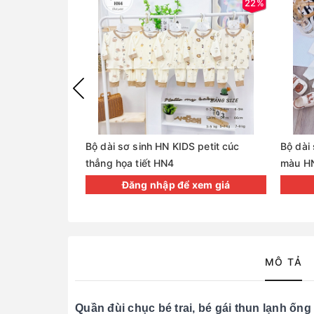
22%
Bộ dài sơ sinh HN KIDS petit cúc
Bộ dài
thẳng họa tiết HN4
màu H
Đăng nhập để xem giá
MÔ TẢ
Quần đùi chục bé trai, bé gái thun lạnh ốn