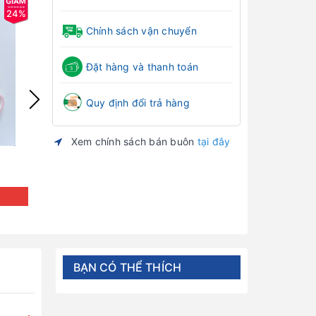
24%
24%
Chính sách vận chuyển
Đặt hàng và thanh toán
Quy định đổi trả hàng
Xem chính sách bán buôn
tại đây
Khay ăn dặm sợi tre 4 ngăn HONPER
Khay ăn dặm 4 
bé
Đăng nhập để xem giá
Đăng nh
BẠN CÓ THỂ THÍCH