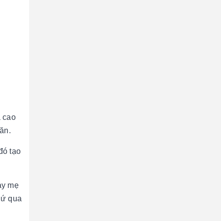
a cao
ăn.
đó tạo
ày mẹ
hứ qua