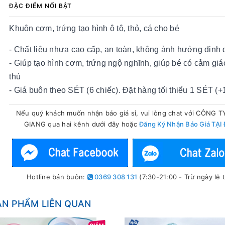
ĐẶC ĐIỂM NỔI BẬT
Khuôn cơm, trứng tạo hình ô tô, thỏ, cá cho bé
- Chất liệu nhựa cao cấp, an toàn, không ảnh hưởng dinh
- Giúp tạo hình cơm, trứng ngộ nghĩnh, giúp bé có cảm giác
thú
- Giá buôn theo SÉT (6 chiếc). Đặt hàng tối thiểu 1 SÉT (+
Nếu quý khách muốn nhận báo giá sỉ, vui lòng chat với CÔNG 
GIANG qua hai kênh dưới đây hoặc
Đăng Ký Nhận Báo Giá TẠI
Hotline bán buôn:
0369 308 131
(7:30-21:00 - Trừ ngày lễ t
ẢN PHẨM LIÊN QUAN