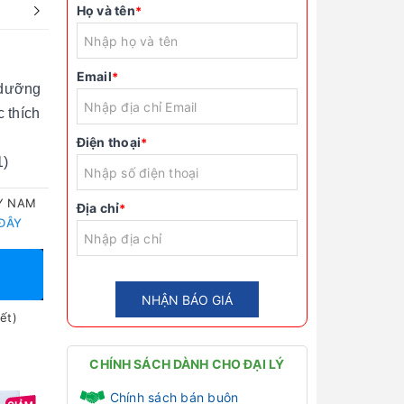
Họ và tên
*
Email
*
 dưỡng
 thích
Điện thoại
*
1)
TY NAM
Địa chỉ
*
 ĐÂY
NHẬN BÁO GIÁ
ết)
CHÍNH SÁCH DÀNH CHO ĐẠI LÝ
Chính sách bán buôn