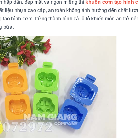
n hấp dẫn, đẹp mắt và ngon miệng thì
khuôn cơm tạo hình 
ất liệu nhựa cao cấp, an toàn không ảnh hưởng đến chất lượ
 tạo hình cơm, trứng thành hình cá, ô tô khiến món ăn trở nê
g bữa.