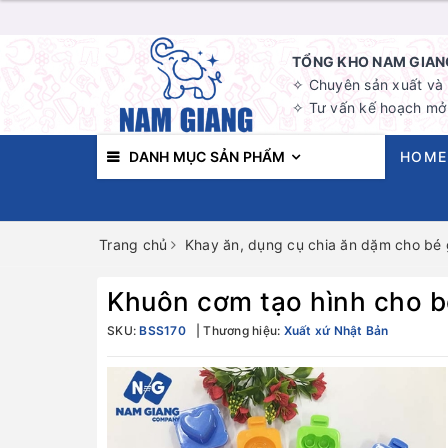
TỔNG KHO NAM GIANG
✧ Chuyên sản xuất và b
✧ Tư vấn kế hoạch mở 
DANH MỤC SẢN PHẨM
HOME
Trang chủ
Khay ăn, dụng cụ chia ăn dặm cho bé g
Khuôn cơm tạo hình cho bé
SKU:
BSS170
Thương hiệu:
Xuất xứ Nhật Bản