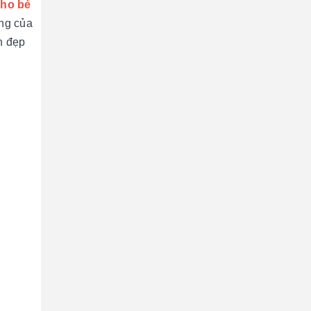
cho bé
ng của
n đẹp