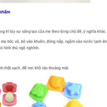
 phẩm
ng trí tùy sự sáng tạo của mẹ theo từng chủ đề, ý nghĩa khác
các mẹ bóc vỏ, bỏ vào khuôn, đóng nắp, ngâm vào nước lạnh k
ó hình thù ngộ nghĩnh.
nh thật sạch, để nơi khô ráo thoáng mát.