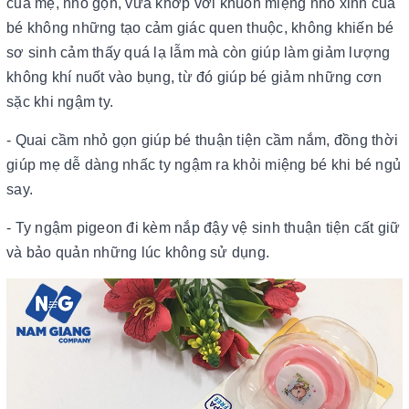
của mẹ, nhỏ gọn, vừa khớp với khuôn miệng nhỏ xinh của
bé không những tạo cảm giác quen thuộc, không khiến bé
sơ sinh cảm thấy quá lạ lẫm mà còn giúp làm giảm lượng
không khí nuốt vào bụng, từ đó giúp bé giảm những cơn
sặc khi ngậm ty.
- Quai cầm nhỏ gọn giúp bé thuận tiện cầm nắm, đồng thời
giúp mẹ dễ dàng nhấc ty ngậm ra khỏi miệng bé khi bé ngủ
say.
- Ty ngậm pigeon đi kèm nắp đậy vệ sinh thuận tiện cất giữ
và bảo quản những lúc không sử dụng.