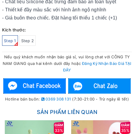
- Chất liệu Silicone đặc trưng đảm bảo an toàn tuyệt
- Thiết kế đầy màu sắc với hình ảnh ngộ nghĩnh
- Giá buôn theo chiếc. Đặt hàng tối thiểu 1 chiếc (+1)
Kích thước:
Step 1
Step 2
Nếu quý khách muốn nhận báo giá sỉ, vui lòng chat với CÔNG TY
NAM GIANG qua hai kênh dưới đây hoặc
Đăng Ký Nhận Báo Giá TẠI
ĐÂY
Hotline bán buôn:
0369 308 131
(7:30-21:00 - Trừ ngày lễ tết)
SẢN PHẨM LIÊN QUAN
33%
35%