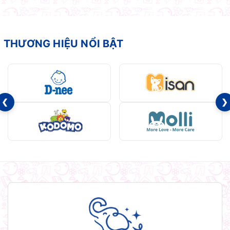
THƯƠNG HIỆU NỔI BẬT
❮
❯