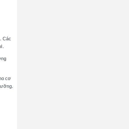
. Các
l.
ường
cho cơ
dưỡng.