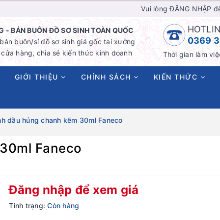
Vui lòng ĐĂNG NHẬP đ
HOTLIN
 - BÁN BUÔN ĐỒ SƠ SINH TOÀN QUỐC
0369 3
án buôn/sỉ đồ sơ sinh giá gốc tại xưởng
cửa hàng, chia sẻ kiến thức kinh doanh
Thời gian làm việ
GIỚI THIỆU
CHÍNH SÁCH
KIẾN THỨC
nh dầu húng chanh kẽm 30ml Faneco
 30ml Faneco
Đăng nhập để xem giá
Tình trạng:
Còn hàng