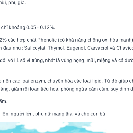
ùi, phụ gia.
, chỉ khoảng 0.05 - 0.12%.
.2% các hợp chất Phenolic (có khả năng chống oxi hóa mạnh)
m đau như: Saliccylat, Thymol, Eugenol, Carvacrol và Chavico
đối với 1 số vi trùng, nhất là vùng họng, mũi, miệng và cả đ
o nên các loại enzym, chuyển hóa các loại lipid. Từ đó giúp 
kháng, giảm rối loạn tiêu hóa, phòng ngừa cảm cúm, suy dinh 
 ấm.
ở lên, người lớn, phụ nữ mang thai và cho con bú.