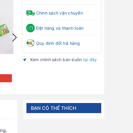
Chính sách vận chuyển
Đặt hàng và thanh toán
Quy định đổi trả hàng
Xem chính sách bán buôn
tại đây
Xịt chống muỗi mommy & baby care
Tinh dầu tràm B
80 ml
Đăng nhập để xem giá
Đăng nh
BẠN CÓ THỂ THÍCH
ọng,