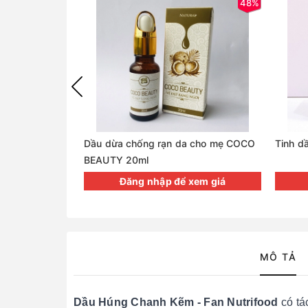
48%
Dầu dừa chống rạn da cho mẹ COCO
Tinh d
BEAUTY 20ml
Đăng nhập để xem giá
MÔ TẢ
Dầu Húng Chanh Kẽm - Fan Nutrifood
có tá