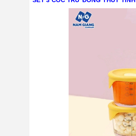
SÉT 3 CỐC TRỮ ĐÔNG THỦY TINH