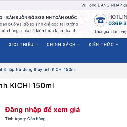
Vui lòng ĐĂNG NHẬP đ
HOTLIN
 - BÁN BUÔN ĐỒ SƠ SINH TOÀN QUỐC
0369 3
án buôn/sỉ đồ sơ sinh giá gốc tại xưởng
cửa hàng, chia sẻ kiến thức kinh doanh
Thời gian làm việ
GIỚI THIỆU
CHÍNH SÁCH
KIẾN THỨC
t 3 hộp trữ đông thủy tinh KICHI 150ml
inh KICHI 150ml
Đăng nhập để xem giá
Tình trạng:
Còn hàng