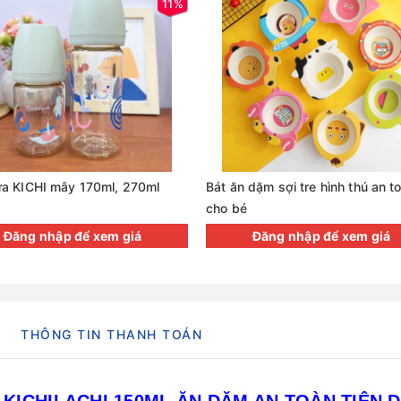
11%
ữa KICHI mây 170ml, 270ml
Bát ăn dặm sợi tre hình thú an t
cho bé
Đăng nhập để xem giá
Đăng nhập để xem giá
THÔNG TIN THANH TOÁN