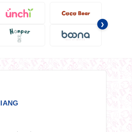
❯
GIANG