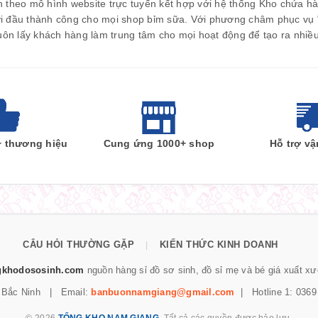
 theo mô hình website trực tuyến kết hợp với hệ thống Kho chứa h
i đầu thành công cho mọi shop bỉm sữa. Với phương châm phục vụ " 
uôn lấy khách hàng làm trung tâm cho mọi hoạt động để tạo ra nhiều 
+ thương hiệu
Cung ứng 1000+ shop
Hỗ trợ v
CÂU HỎI THƯỜNG GẶP
KIẾN THỨC KINH DOANH
|
gkhodososinh.com
nguồn hàng sỉ đồ sơ sinh, đồ sỉ mẹ và bé giá xuất x
, Bắc Ninh | Email:
banbuonnamgiang@gmail.com
| Hotline 1: 0369 