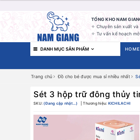
TỔNG KHO NAM GIANG
✧ Chuyên sản xuất và b
✧ Tư vấn kế hoạch mở 
DANH MỤC SẢN PHẨM
HOME
Trang chủ
Đồ cho bé được mua sỉ nhiều nhất
Sé
Sét 3 hộp trữ đông thủy t
SKU:
(Đang cập nhật...)
Thương hiệu:
KICHILACHI