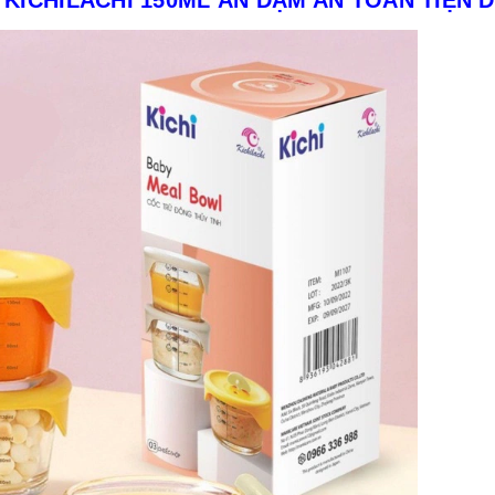
 KICHILACHI 150ML ĂN DẶM AN TOÀN TIỆN 