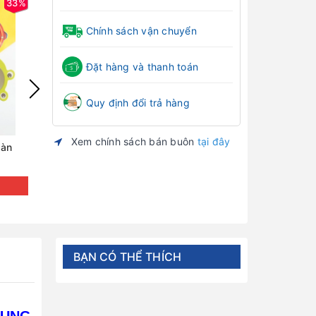
33%
47%
Chính sách vận chuyển
Đặt hàng và thanh toán
Quy định đổi trả hàng
Xem chính sách bán buôn
tại đây
oàn
Chậu rửa mặt gấp gọn thông minh
Khay ăn dặm 4 
hình sư tử
bé
Đăng nhập để xem giá
Đăng nh
BẠN CÓ THỂ THÍCH