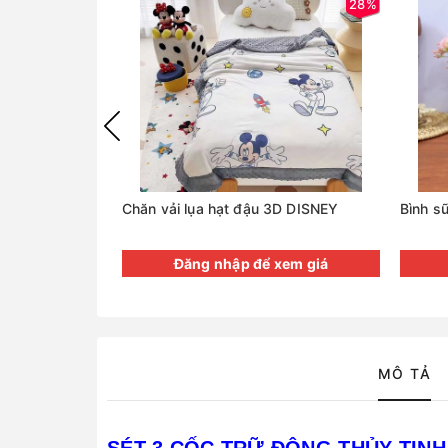
28%
Chăn vải lụa hạt đậu 3D DISNEY
Bình s
Đăng nhập để xem giá
MÔ TẢ