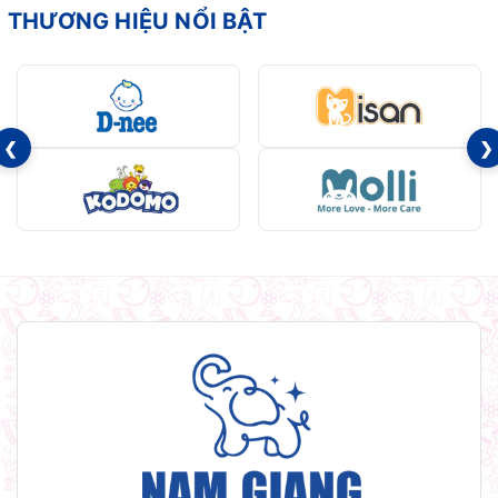
THƯƠNG HIỆU NỔI BẬT
❮
❯