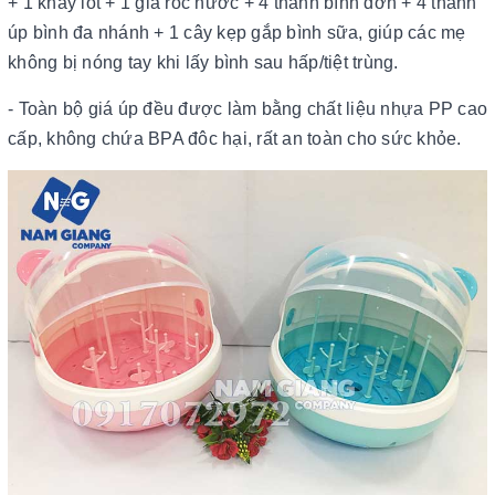
+ 1 khay lót + 1 giá róc nước + 4 thanh bình đơn + 4 thanh
úp bình đa nhánh + 1 cây kẹp gắp bình sữa, giúp các mẹ
không bị nóng tay khi lấy bình sau hấp/tiệt trùng.
- Toàn bộ giá úp đều được làm bằng chất liệu nhựa PP cao
cấp, không chứa BPA đôc hại, rất an toàn cho sức khỏe.