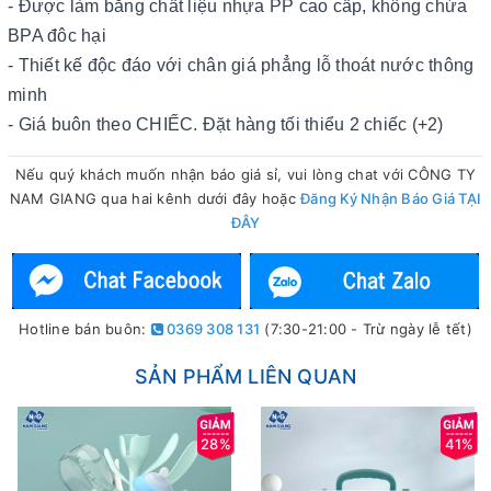
- Được làm bằng chất liệu nhựa PP cao cấp, không chứa
BPA đôc hại
- Thiết kế độc đáo với chân giá phẳng lỗ thoát nước thông
minh
- Giá buôn theo CHIẾC. Đặt hàng tối thiểu 2 chiếc (+2)
Nếu quý khách muốn nhận báo giá sỉ, vui lòng chat với CÔNG TY
NAM GIANG qua hai kênh dưới đây hoặc
Đăng Ký Nhận Báo Giá TẠI
ĐÂY
Hotline bán buôn:
0369 308 131
(7:30-21:00 - Trừ ngày lễ tết)
SẢN PHẨM LIÊN QUAN
28%
41%