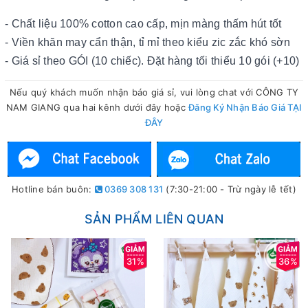
- Chất liệu 100% cotton cao cấp, mịn màng thấm hút tốt
- Viền khăn may cẩn thận, tỉ mỉ theo kiểu zic zắc khó sờn
- Giá sỉ theo GÓI (10 chiếc). Đặt hàng tối thiểu 10 gói (+10)
Nếu quý khách muốn nhận báo giá sỉ, vui lòng chat với CÔNG TY
NAM GIANG qua hai kênh dưới đây hoặc
Đăng Ký Nhận Báo Giá TẠI
ĐÂY
Hotline bán buôn:
0369 308 131
(7:30-21:00 - Trừ ngày lễ tết)
SẢN PHẨM LIÊN QUAN
31%
36%