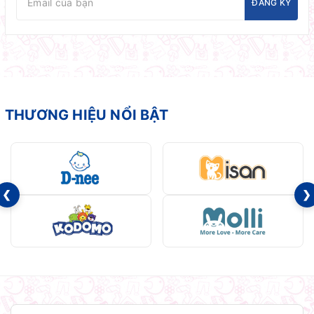
ĐĂNG KÝ
THƯƠNG HIỆU NỔI BẬT
❮
❯