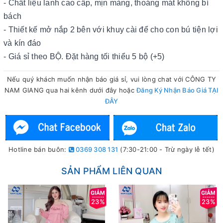
- Chất liệu lanh cao cấp, mịn màng, thoáng mát không bí
bách
- Thiết kế mở nắp 2 bên với khuy cài để cho con bú tiện lợi
và kín đáo
- Giá sỉ theo BỘ. Đặt hàng tối thiểu 5 bộ (+5)
Nếu quý khách muốn nhận báo giá sỉ, vui lòng chat với CÔNG TY
NAM GIANG qua hai kênh dưới đây hoặc
Đăng Ký Nhận Báo Giá TẠI
ĐÂY
Hotline bán buôn:
0369 308 131
(7:30-21:00 - Trừ ngày lễ tết)
SẢN PHẨM LIÊN QUAN
23%
23%