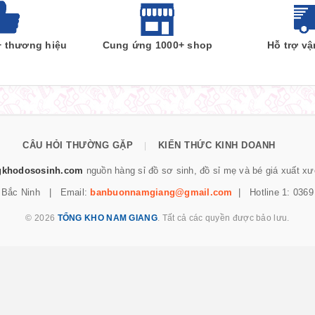
+ thương hiệu
Cung ứng 1000+ shop
Hỗ trợ v
CÂU HỎI THƯỜNG GẶP
KIẾN THỨC KINH DOANH
|
gkhodososinh.com
nguồn hàng sỉ đồ sơ sinh, đồ sỉ mẹ và bé giá xuất x
, Bắc Ninh | Email:
banbuonnamgiang@gmail.com
| Hotline 1: 0369 
© 2026
TỔNG KHO NAM GIANG
. Tất cả các quyền được bảo lưu.