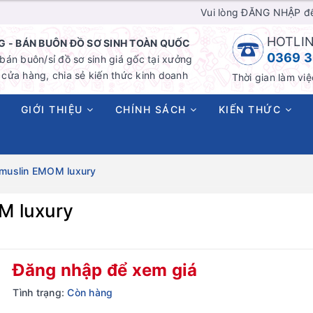
Vui lòng ĐĂNG NHẬP đ
HOTLIN
 - BÁN BUÔN ĐỒ SƠ SINH TOÀN QUỐC
0369 3
án buôn/sỉ đồ sơ sinh giá gốc tại xưởng
cửa hàng, chia sẻ kiến thức kinh doanh
Thời gian làm việ
GIỚI THIỆU
CHÍNH SÁCH
KIẾN THỨC
muslin EMOM luxury
M luxury
Đăng nhập để xem giá
Tình trạng:
Còn hàng