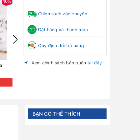
10%
12%
Chính sách vận chuyển
Đặt hàng và thanh toán
Quy định đổi trả hàng
Xem chính sách bán buôn
tại đây
na
Chặn bông xô muslin Boona
Sét 4 món xô m
(chăn 4 lớp lót 
Đăng nhập để xem giá
Đăng nh
BẠN CÓ THỂ THÍCH