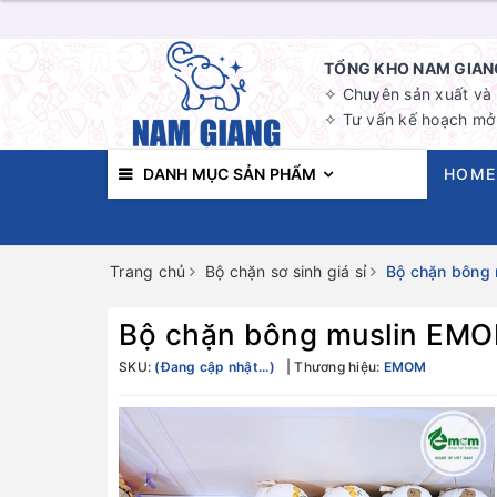
TỔNG KHO NAM GIANG
✧ Chuyên sản xuất và b
✧ Tư vấn kế hoạch mở 
DANH MỤC SẢN PHẨM
HOME
Trang chủ
Bộ chặn sơ sinh giá sỉ
Bộ chặn bông 
Bộ chặn bông muslin EMO
SKU:
(Đang cập nhật...)
Thương hiệu:
EMOM