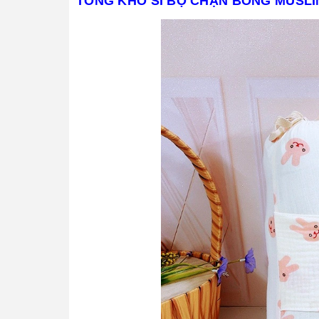
TỔNG KHO SỈ BỘ CHẶN BÔNG MUSLI