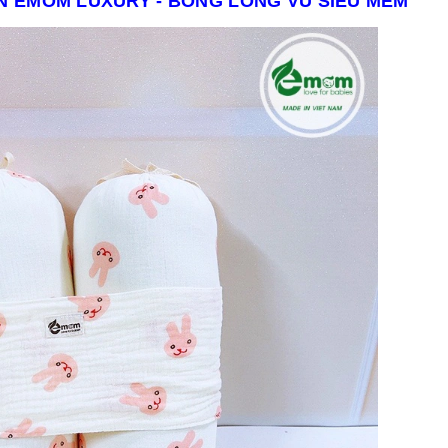
N EMOM LUXURY - BÔNG LÔNG VŨ SIÊU MỀM