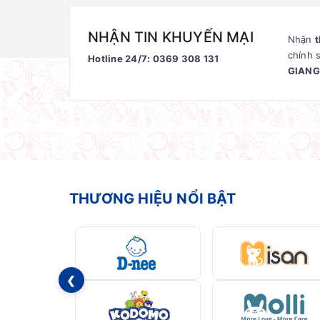
NHẬN TIN KHUYẾN MẠI
Nhận
t
chính 
Hotline 24/7: 0369 308 131
GIANG
THƯƠNG HIỆU NỔI BẬT
❮