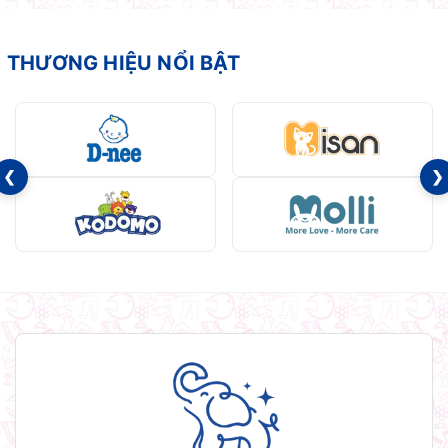
THƯƠNG HIỆU NỔI BẬT
❮
❯