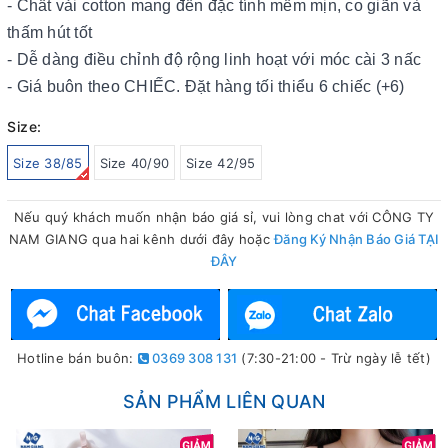
- Chất vải cotton mang đến đặc tính mềm mịn, co giãn và
thấm hút tốt
- Dễ dàng điều chỉnh độ rộng linh hoạt với móc cài 3 nấc
- Giá buôn theo CHIẾC. Đặt hàng tối thiểu 6 chiếc (+6)
Size:
Size 38/85
Size 40/90
Size 42/95
Nếu quý khách muốn nhận báo giá sỉ, vui lòng chat với CÔNG TY
NAM GIANG qua hai kênh dưới đây hoặc
Đăng Ký Nhận Báo Giá TẠI
ĐÂY
Hotline bán buôn:
0369 308 131
(7:30-21:00 - Trừ ngày lễ tết)
SẢN PHẨM LIÊN QUAN