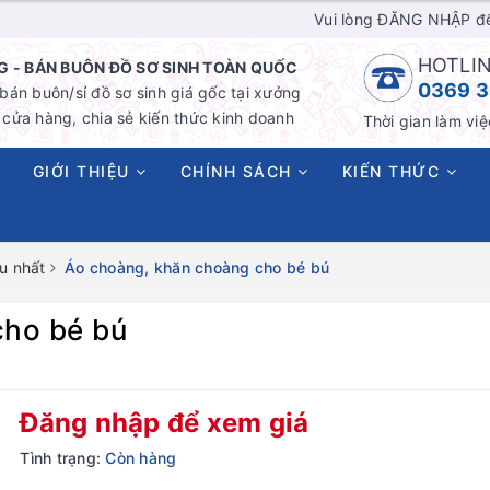
Vui lòng ĐĂNG NHẬP đ
HOTLIN
 - BÁN BUÔN ĐỒ SƠ SINH TOÀN QUỐC
0369 3
án buôn/sỉ đồ sơ sinh giá gốc tại xưởng
cửa hàng, chia sẻ kiến thức kinh doanh
Thời gian làm việ
GIỚI THIỆU
CHÍNH SÁCH
KIẾN THỨC
u nhất
Áo choàng, khăn choàng cho bé bú
cho bé bú
Đăng nhập để xem giá
Tình trạng:
Còn hàng