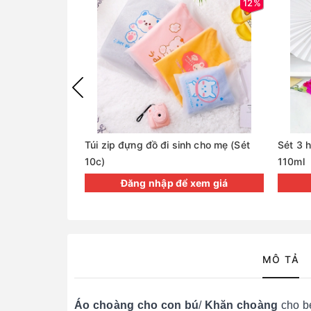
12%
Túi zip đựng đồ đi sinh cho mẹ (Sét
Sét 3 h
10c)
110ml
Đăng nhập để xem giá
MÔ TẢ
Áo choàng cho con bú
/
Khăn choàng
cho bé