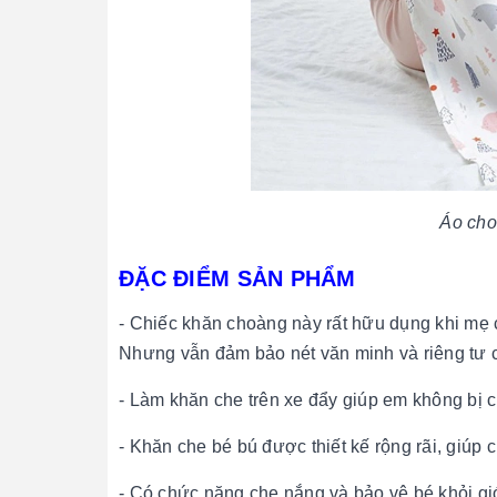
Áo cho
ĐẶC ĐIỂM SẢN PHẨM
- Chiếc khăn choàng này rất hữu dụng khi mẹ c
Nhưng vẫn đảm bảo nét văn minh và riêng tư
- Làm khăn che trên xe đẩy giúp em không bị ch
- Khăn che bé bú được thiết kế rộng rãi, giúp 
- Có chức năng che nắng và bảo vệ bé khỏi gió