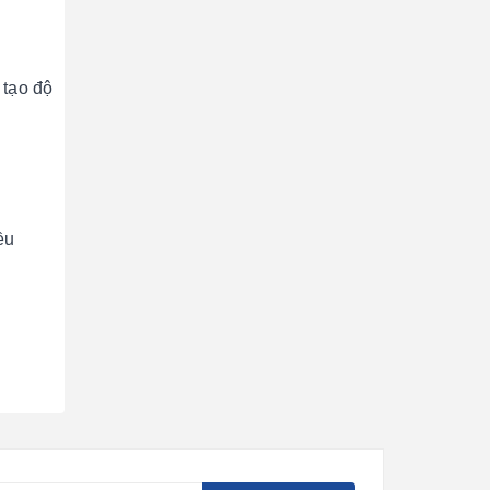
 tạo độ
ều