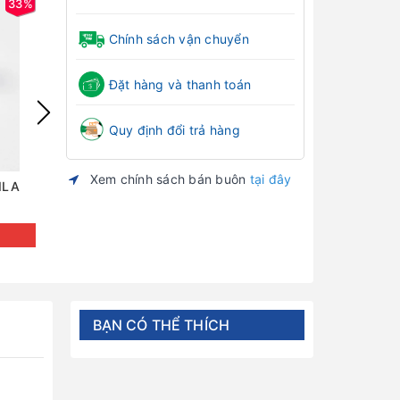
33%
33%
Chính sách vận chuyển
Đặt hàng và thanh toán
Quy định đổi trả hàng
Xem chính sách bán buôn
tại đây
DILA
Hũ trữ đông thủy tinh MISAN
Gối bầu cánh t
Đăng nhập để xem giá
Đăng nh
BẠN CÓ THỂ THÍCH