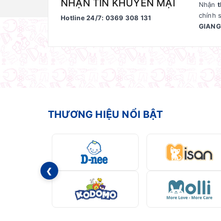
NHẬN TIN KHUYẾN MẠI
Nhận
t
chính 
Hotline 24/7: 0369 308 131
GIANG
THƯƠNG HIỆU NỔI BẬT
❮